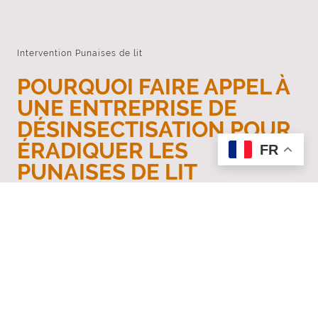
Intervention Punaises de lit
POURQUOI FAIRE APPEL À
UNE ENTREPRISE DE
DÉSINSECTISATION POUR
ÉRADIQUER LES
FR
PUNAISES DE LIT
Les
punaises de lit
sont devenues un fléau pour de
nombreux foyers. Leur capacité à se multiplier rapidement et
à se cacher dans les recoins les plus inaccessibles rend leur
éradication
particulièrement difficile.
Faire appel à notre
entreprise de désinsectisation
spécialisée
est essentiel pour une
lutte efficace
contre ces
nuisibles. Voici quelques raisons convaincantes d’opter pour
des professionnels dans ce domaine.
EN SAVOIR PLUS