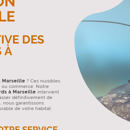
ON
LE
IVE DES
 À
à Marseille
? Ces nuisibles
t ou commerce. Notre
rds à Marseille
intervient
asser définitivement de
, nous garantissons
urable de votre habitat
OTRE SERVICE