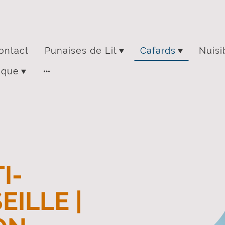
ontact
Punaises de Lit
Cafards
Nuisi
ique
I-
ILLE |