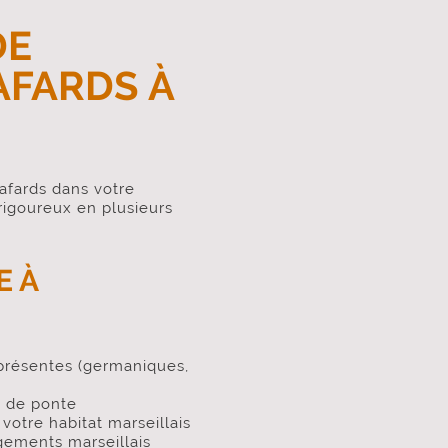
DE
AFARDS À
cafards dans votre
rigoureux en plusieurs
E À
présentes (germaniques,
s de ponte
 votre habitat marseillais
gements marseillais